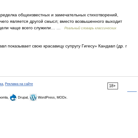
елка общеизвестных и замечательных стихотворений,
тчего является другой смысл; вместо возвышенного выходит
й цели чаще всего служили… …
Реальный словарь классических
 показывает свою красавицу супругу Гигесу» Кандавл (др. г
ка
,
Реклама на сайте
18+
omla,
Drupal,
WordPress, MODx.