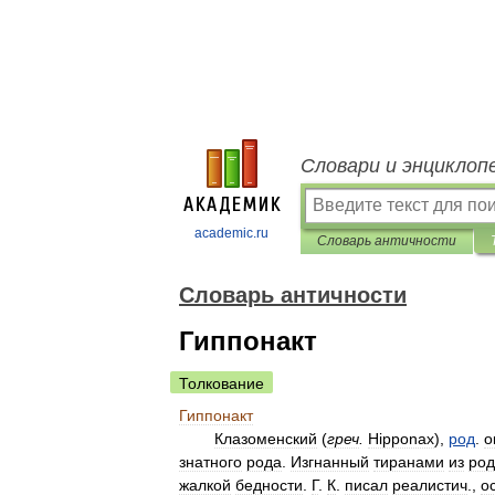
Словари и энциклоп
academic.ru
Словарь античности
Словарь античности
Гиппонакт
Толкование
Гиппонакт
Клазоменский
(
греч
.
Hipponах
),
род
.
о
знатного
рода
.
Изгнанный
тиранами
из
род
жалкой
бедности
.
Г
.
К
.
писал
реалистич
.,
о