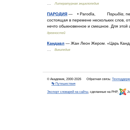
…
Литературная энциклопедия
ПАРОДИЯ
— • Parodĭa, Παρωδία, перед
состоящая в перемене нескольких слов, о
нечто обыкновенное и смешное. Для это
древностей
Кандавл
— Жан Леон Жером. «Царь Кандавл
…
Википедия
© Академик, 2000-2026
Обратная связь:
Техподдерж
👣 Путешествия
Экспорт словарей на сайты
, сделанные на PHP,
Jo