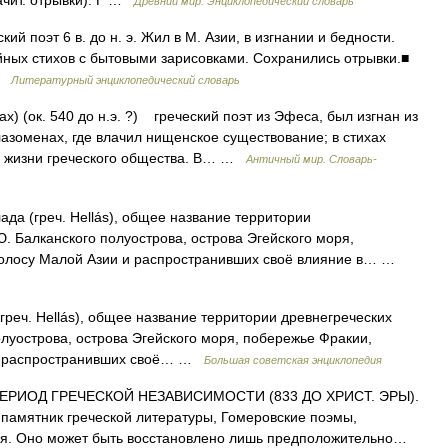
ачит. отрывки). Г …
Древний мир. Энциклопедический словарь
 поэт 6 в. до н. э. Жил в М. Азии, в изгнании и бедности.
йных стихов с бытовыми зарисовками. Сохранились отрывки.■
 …
Литературный энциклопедический словарь
ax) (ок. 540 до н.э. ?) греческий поэт из Эфеса, был изгнан из
азоменах, где влачил нищенское существование; в стихах
ы жизни греческого общества. В… …
Античный мир. Словарь-
да (греч. Hellás), общее название территории
. Балканского полуострова, острова Эгейского моря,
полосу Малой Азии и распространивших своё влияние в… …
ч. Hellás), общее название территории древнегреческих
олуострова, острова Эгейского моря, побережье Фракии,
 и распространивших своё… …
Большая советская энциклопедия
ПЕРИОД ГРЕЧЕСКОЙ НЕЗАВИСИМОСТИ (833 ДО ХРИСТ. ЭРЫ).
амятник греческой литературы, Гомеровские поэмы,
тия. Оно может быть восстановлено лишь предположительно…