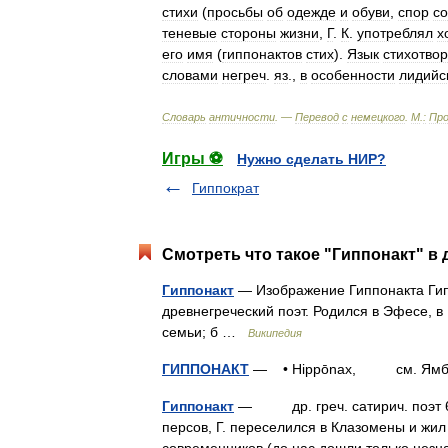
стихи
(
просьбы
об
одежде
и
обуви
,
спор
со
теневые
стороны
жизни
,
Г
.
К
.
употреблял
х
его
имя
(
гиппонактов
стих
).
Язык
стихотво
словами
негреч
.
яз
.,
в
особенности
лидийс
Словарь
античности
. —
Перевод
с
немецкого
.
М
.
:
Про
Игры ⚽
Нужно сделать НИР?
Гиппократ
Смотреть что такое "Гиппонакт" в 
Гиппонакт
— Изображение Гиппонакта Гиппон
древнегреческий поэт. Родился в Эфесе, в
семьи; б …
Википедия
ГИППОНАКТ
— • Hippōnax, см. Ям
Гиппонакт
— др. греч. сатирич. поэт 6 
персов, Г. переселился в Клазомены и жил