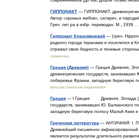
современников (до нас дошли только незн
ГИППОНАКТ
— ГИППОНАКТ, древнегреческий
Автор «хромых ямбов», сатирич. и пароди
Греч. лит ра в избр. переводах, М., 1939
Гиппонакт Клазоменский
— (греч. Hippon
родного города тиранами и поселился в Кл
отражал свою бедность и теневые сторон
справочник.
Греция (Древняя)
— Греция Древняя, Элла
древнегреческих государств, занимавших Ю
побережье Фракии, западную береговую 
Большая советская энциклопедия
Греция
— I Греция Древняя, Эллада (гре
государств, занимавших Ю. Балканского п
западную береговую полосу Малой Азии
Греческая литература
— АНТИЧНАЯ. I. 
Древнейший письменно зафиксированный п
является результатом длительного разви