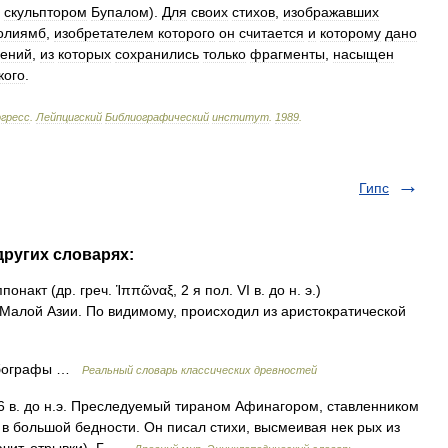
скульптором
Бупалом
).
Для
своих
стихов
,
изображавших
олиямб
,
изобретателем
которого
он
считается
и
которому
дано
рений
,
из
которых
сохранились
только
фрагменты
,
насыщен
кого
.
гресс
.
Лейпцигский
Библиографический
институт
.
1989
.
Гипс
других словарях:
акт (др. греч. Ἱππῶναξ, 2 я пол. VI в. до н. э.)
 Малой Азии. По видимому, происходил из аристократической
бографы …
Реальный словарь классических древностей
в. до н.э. Преследуемый тираном Афинагором, ставленником
 в большой бедности. Он писал стихи, высмеивая нек рых из