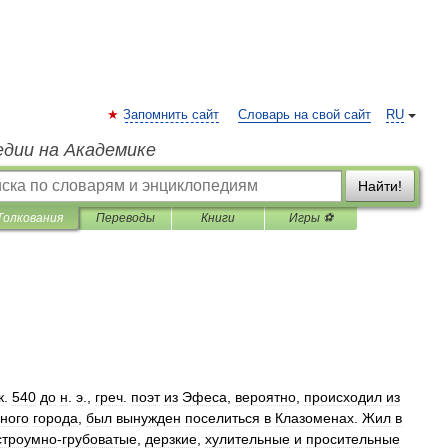
Запомнить сайт
Словарь на свой сайт
RU
едии на Академике
Найти!
Толкования
Переводы
Книги
Игры ⚽
к
.
540
до
н
.
э
.,
греч
.
поэт
из
Эфеса
,
вероятно
,
происходил
из
ного
города
,
был
вынужден
поселиться
в
Клазоменах
.
Жил
в
строумно
-
грубоватые
,
дерзкие
,
хулительные
и
просительные